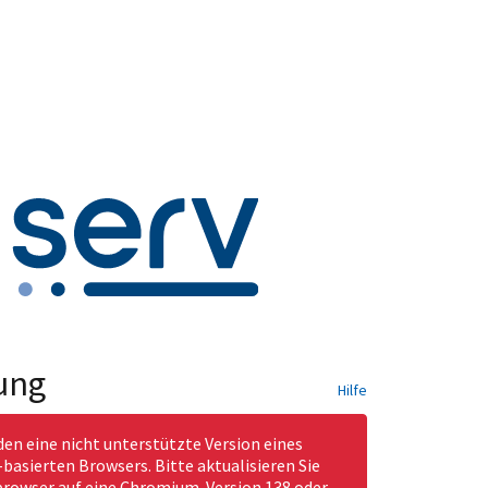
ung
Hilfe
den eine nicht unterstützte Version eines
asierten Browsers. Bitte aktualisieren Sie
rowser auf eine Chromium-Version 138 oder